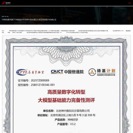
TB钱包
2025 / 03 / 06
TB钱包数码旗下TB钱包问学荣膺中国信通院大模型基础能力权威认证
近日，，，，TB钱包数码旗下AI原生赋能平台TB钱包问学正式通过中国信息通信研究院（以下简称中国信通院）大模型基础能力完备性测评，，，成为国内首批通过该项权威认证的企业级大模型解决方案。。。。此次测评历时三个月，，覆盖数据
安全、、、性能、、效率三大核心模块，，，，标志着TB钱包数码在大模型技术底座构建领域的技术能力更进一步，，，，为千行百业智能化转型注入可信技术动能。。